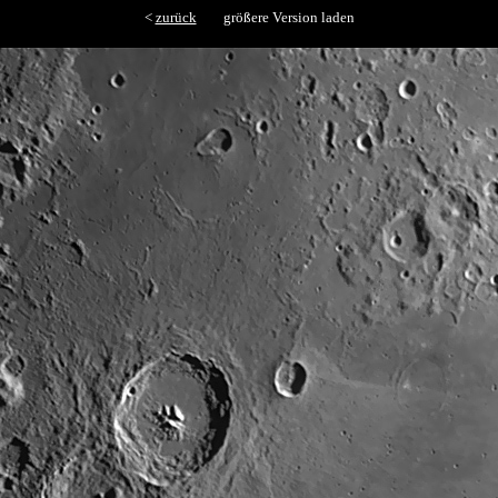
<
zurück
größere Version laden