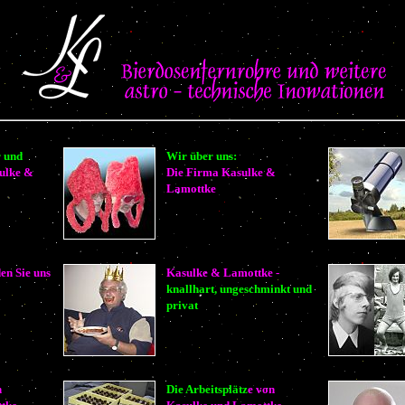
 und
Wir über uns:
sulke &
Die Firma Kasulke &
Lamottke
en Sie uns
Kasulke & Lamottke -
knallhart, ungeschminkt und
privat
n
Die Arbeitsplätz
e von