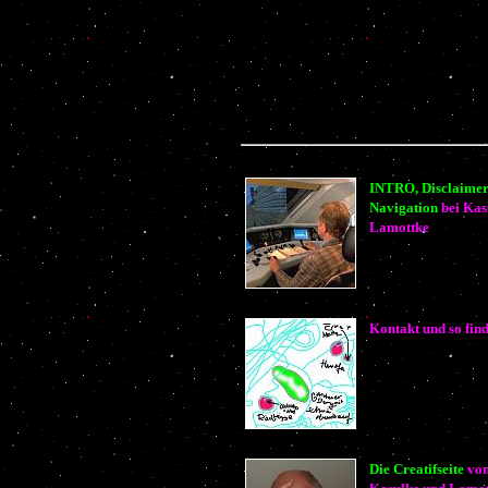
INTRO, Disclaimer
Navigation
bei Ka
Lamottke
Kontakt und so find
Die Creatifseite
vo