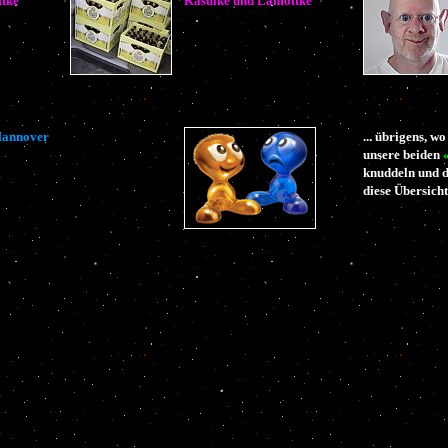
tke
Kasulke und Lamottke
 Hannover
... übrigens, 
unsere beiden
knuddeln und d
diese Übersicht