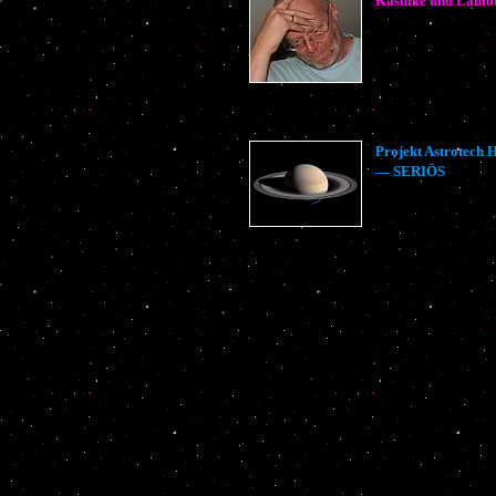
Kasulke und Lamot
Projekt Astrotech
— SERIÖS