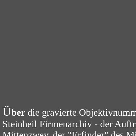
Ü
ber
die gravierte Objektivnumm
Steinheil Firmenarchiv - der Auft
Mittenzwey, der "Erfinder" des 