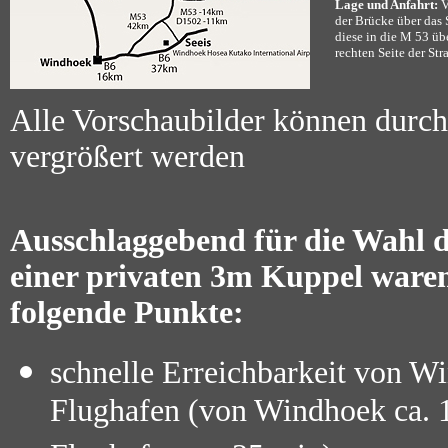
Lage und Anfahrt:
V
der Brücke über das S
diese in die M 53 üb
rechten Seite der Str
Alle Vorschaubilder können durc
vergrößert werden
Ausschlaggebend für die Wahl d
einer privaten 3m Kuppel ware
folgende Punkte:
schnelle Erreichbarkeit von 
Flughafen (von Windhoek ca. 