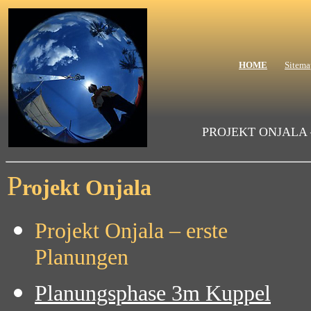
HOME
Sitema
PROJEKT ONJALA
P
rojekt Onjala
Projekt Onjala – erste
Planungen
Planungsphase 3m Kuppel