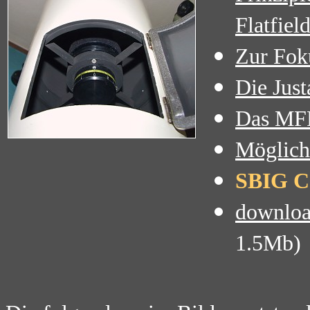
Flatfie
Zur Fok
Die Just
Das MF
Möglich
SBIG CC
download
1.5Mb)