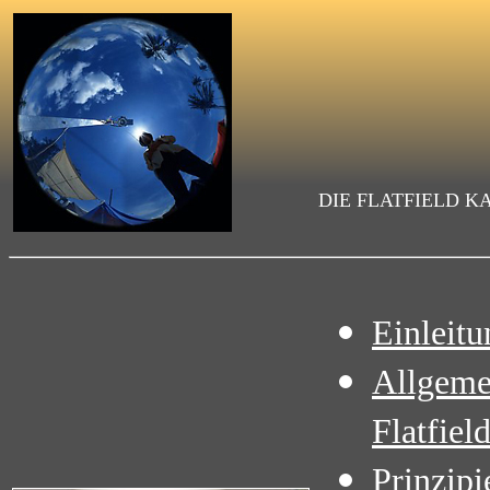
DIE FLATFIELD 
Einleitu
Allgemei
Flatfiel
Prinzipi